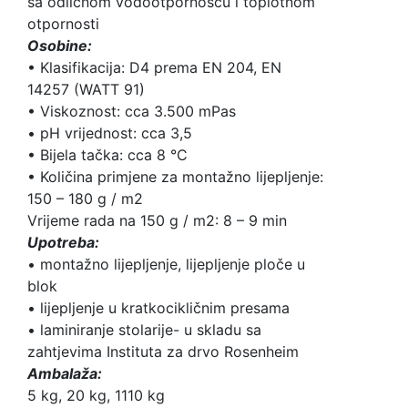
sa odličnom vodootpornošću i toplotnom
otpornosti
Osobine:
• Klasifikacija: D4 prema EN 204, EN
14257 (WATT 91)
• Viskoznost: cca 3.500 mPas
• pH vrijednost: cca 3,5
• Bijela tačka: cca 8 °C
• Količina primjene za montažno lijepljenje:
150 – 180 g / m2
Vrijeme rada na 150 g / m2: 8 – 9 min
Upotreba:
• montažno lijepljenje, lijepljenje ploče u
blok
• lijepljenje u kratkocikličnim presama
• laminiranje stolarije- u skladu sa
zahtjevima Instituta za drvo Rosenheim
Ambalaža:
5 kg, 20 kg, 1110 kg